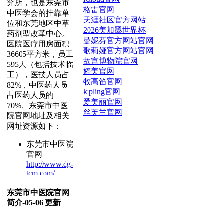
究所，也是东莞市
格雷官网
中医学会的挂靠单
天涯社区官方网站
位和东莞地区中草
2026美加墨世界杯
药剂型改革中心。
曼妮芬官方网站官网
医院医疗用房面积
歌莉娅官方网站官网
36605平方米，员工
故宫博物院官网
595人（包括技术临
婷美官网
工），医技人员占
牧高笛官网
82%，中医药人员
kipling官网
占医药人员的
爱美丽官网
70%。东莞市中医
丝芙兰官网
院官网地址及相关
网址资源如下：
东莞市中医院
官网
http://www.dg-
tcm.com/
东莞市中医院官网
简介-05-06 更新