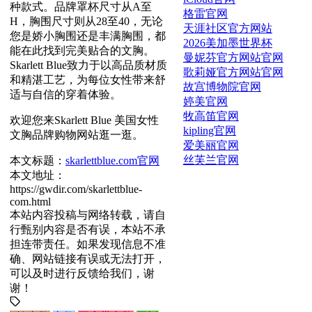
种款式。品牌罩杯尺寸从A至
格雷官网
H，胸围尺寸则从28至40，无论
天涯社区官方网站
您是娇小胸围还是丰满胸围，都
2026美加墨世界杯
能在此找到完美贴合的文胸。
曼妮芬官方网站官网
Skarlett Blue致力于以高品质材质
歌莉娅官方网站官网
和精湛工艺，为每位女性带来舒
故宫博物院官网
适与自信的穿着体验。
婷美官网
牧高笛官网
欢迎您来Skarlett Blue 美国女性
kipling官网
文胸品牌购物网站逛一逛。
爱美丽官网
丝芙兰官网
本文标题：
skarlettblue.com官网
本文地址：
https://gwdir.com/skarlettblue-
com.html
本站内容投稿与网络转载，请自
行甄别内容是否有误，本站不承
担连带责任。如果发现信息不准
确、网站链接有误或无法打开，
可以及时进行反馈给我们，谢
谢！