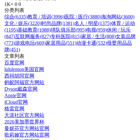
1K+
0
0
分类列表
综合(6335)
教育 / 培训(3996)
医院 / 医疗(3880)
海淘网站(3600)
文化 / 娱乐(3220)
时尚品牌(1381)
名人 / 明星(1375)
体育 / 运动
(1195)
基础教育(1088)
球队俱乐部(995)
电视(959)
休闲 / 玩乐
(847)
互联网服务(827)
专科医院(815)
家居 / 生活(808)
女装品牌
(773)
游戏电玩(669)
家居用品(551)
动漫卡通(532)
母婴用品品
牌(451)
文章列表
百度官网
lululemon美国官网
西祠胡同官网
蚂蚁阿福官方网站
Dyson戴森官网
Apple官网
iCloud官网
格雷官网
天涯社区官方网站
2026美加墨世界杯
曼妮芬官方网站官网
歌莉娅官方网站官网