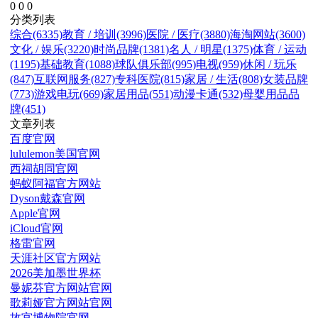
0
0
0
分类列表
综合(6335)
教育 / 培训(3996)
医院 / 医疗(3880)
海淘网站(3600)
文化 / 娱乐(3220)
时尚品牌(1381)
名人 / 明星(1375)
体育 / 运动
(1195)
基础教育(1088)
球队俱乐部(995)
电视(959)
休闲 / 玩乐
(847)
互联网服务(827)
专科医院(815)
家居 / 生活(808)
女装品牌
(773)
游戏电玩(669)
家居用品(551)
动漫卡通(532)
母婴用品品
牌(451)
文章列表
百度官网
lululemon美国官网
西祠胡同官网
蚂蚁阿福官方网站
Dyson戴森官网
Apple官网
iCloud官网
格雷官网
天涯社区官方网站
2026美加墨世界杯
曼妮芬官方网站官网
歌莉娅官方网站官网
故宫博物院官网