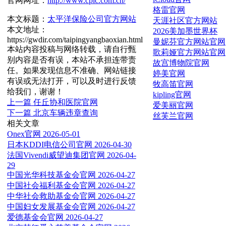
官网网址：
http://www.cpic.com.cn/
格雷官网
本文标题：
太平洋保险公司官方网站
天涯社区官方网站
本文地址：
2026美加墨世界杯
https://gwdir.com/taipingyangbaoxian.html
曼妮芬官方网站官网
本站内容投稿与网络转载，请自行甄
歌莉娅官方网站官网
别内容是否有误，本站不承担连带责
故宫博物院官网
任。如果发现信息不准确、网站链接
婷美官网
有误或无法打开，可以及时进行反馈
牧高笛官网
给我们，谢谢！
kipling官网
上一篇
任丘协和医院官网
爱美丽官网
下一篇
北京车辆违章查询
丝芙兰官网
相关文章
Onex官网
2026-05-01
日本KDDI电信公司官网
2026-04-30
法国Vivendi威望迪集团官网
2026-04-
29
中国光华科技基金会官网
2026-04-27
中国社会福利基金会官网
2026-04-27
中华社会救助基金会官网
2026-04-27
中国妇女发展基金会官网
2026-04-27
爱德基金会官网
2026-04-27