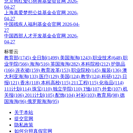
北京韩红爱心慈善基金会官网
2026-
04-27
上海真爱梦想公益基金会官网
2026-
04-27
中国残疾人福利基金会官网
2026-04-
27
中国西部人才开发基金会官网
2026-
04-27
标签云
教育部(1745)
全日制(1499)
美国海淘(1243)
职业技术(648)
职
业学院(566)
海淘(516)
英国海淘(282)
本科院校(212)
护肤品
(166)
连衣裙(159)
教育改革(153)
职业院校(145)
服装(136)
澳
大利亚海淘(133)
医疗(129)
美国(124)
教学(124)
科研(122)
日
报(121)
香水(118)
本科高校(115)
211工程(115)
化妆品(114)
111计划(114)
珠宝(110)
独立学院(110)
T恤(107)
外套(107)
机
关报(106)
2011计划(105)
配饰(104)
衬衫(103)
教育局(98)
德
国海淘(96)
俄罗斯海淘(95)
关于本站
提交官网
隐私政策
如何分辩真假官网