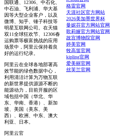
国联通、12306、中石化、
格雷官网
中石油、飞利浦、华大基
天涯社区官方网站
因等大型企业客户，以及
2026美加墨世界杯
微博、知乎、锤子科技等
曼妮芬官方网站官网
明星互联网公司。在天猫
歌莉娅官方网站官网
双11全球狂欢节、12306春
故宫博物院官网
运购票等极富挑战的应用
婷美官网
场景中，阿里云保持着良
牧高笛官网
好的运行纪录。
kipling官网
爱美丽官网
阿里云在全球各地部署高
丝芙兰官网
效节能的绿色数据中心，
利用清洁计算为万物互联
的新世界提供源源不断的
能源动力，目前开服的区
域包括中国（华北、华
东、华南、香港）、新加
坡、美国（美东、美
西）、欧洲、中东、澳大
利亚、日本。
阿里云官