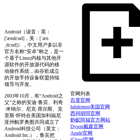
Android（读音：英：
['ændrɔɪd]，美：[ˈæn
ˌdrɔɪd]），中文用户多以非
官方名称“安卓”称之，是一
个基于Linux内核与其他开
源软件的开放源代码的移
动操作系统，由谷歌成立
的开放手持设备联盟持续
领导与开发。
官网列表
2003年10月，有“Android之
百度官网
父”之称的安迪·鲁宾、利奇
lululemon美国官网
·米纳尔、尼克·席尔斯、克
西祠胡同官网
里斯·怀特在美国加利福尼
蚂蚁阿福官方网站
亚州帕罗奥图共同成立了
Dyson戴森官网
Android科技公司（英文：
Apple官网
Android Inc.），鲁宾把
iCloud官网