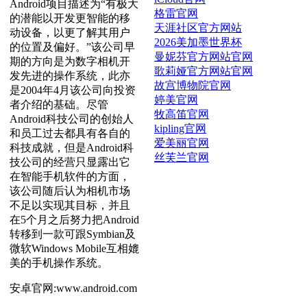
Android项目描述为“有极大
格雷官网
的潜能以开发更智能的移
天涯社区官方网站
动设备，以更了解其用户
2026美加墨世界杯
的位置及偏好。”该公司早
曼妮芬官方网站官网
期的方向是为数字相机开
歌莉娅官方网站官网
发先进的操作系统，此亦
故宫博物院官网
是2004年4月该公司向投资
婷美官网
者介绍的基础。尽管
牧高笛官网
Android科技公司的创始人
kipling官网
和员工过去都具有各自的
爱美丽官网
科技成就，但是Android科
丝芙兰官网
技公司的经营只显露出它
在智能手机软件的方面，
该公司随后认为相机市场
不足以实现其目标，并且
在5个月之后努力把Android
转移到一款可跟Symbian及
微软Windows Mobile互相媲
美的手机操作系统。
安卓官网:www.android.com