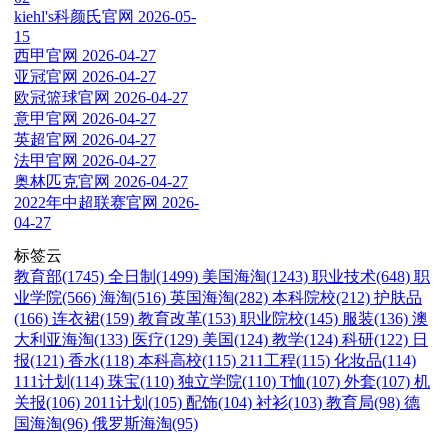
kiehl's科颜氏官网
2026-05-
15
西甲官网
2026-04-27
亚冠官网
2026-04-27
欧冠篮球官网
2026-04-27
意甲官网
2026-04-27
英超官网
2026-04-27
法甲官网
2026-04-27
奥林匹克官网
2026-04-27
2022年中超联赛官网
2026-
04-27
标签云
教育部(1745)
全日制(1499)
美国海淘(1243)
职业技术(648)
职
业学院(566)
海淘(516)
英国海淘(282)
本科院校(212)
护肤品
(166)
连衣裙(159)
教育改革(153)
职业院校(145)
服装(136)
澳
大利亚海淘(133)
医疗(129)
美国(124)
教学(124)
科研(122)
日
报(121)
香水(118)
本科高校(115)
211工程(115)
化妆品(114)
111计划(114)
珠宝(110)
独立学院(110)
T恤(107)
外套(107)
机
关报(106)
2011计划(105)
配饰(104)
衬衫(103)
教育局(98)
德
国海淘(96)
俄罗斯海淘(95)