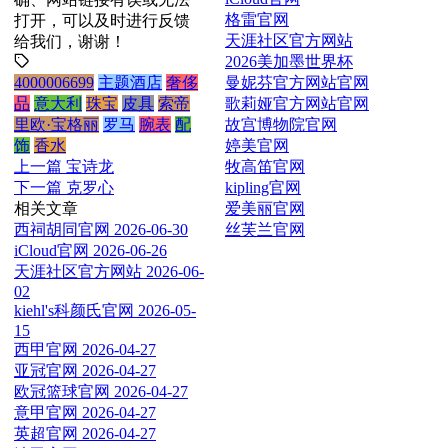
格雷官网
打开，可以及时进行反馈
天涯社区官方网站
给我们，谢谢！
2026美加墨世界杯
曼妮芬官方网站官网
4000006699
主题酒店
奢侈
歌莉娅官方网站官网
品
意大利
珠宝
皮具
索帝
故宫博物院官网
里欧·宝格丽
罗马
腕表
配
婷美官网
饰
香水
牧高笛官网
上一篇
宝诗龙
kipling官网
下一篇
克罗心
爱美丽官网
相关文章
丝芙兰官网
西祠胡同官网
2026-06-30
iCloud官网
2026-06-26
天涯社区官方网站
2026-06-
02
kiehl's科颜氏官网
2026-05-
15
西甲官网
2026-04-27
亚冠官网
2026-04-27
欧冠篮球官网
2026-04-27
意甲官网
2026-04-27
英超官网
2026-04-27