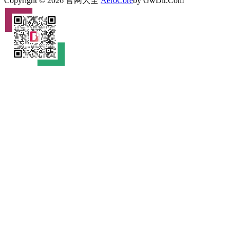
Copyright © 2026 官网大全
AeroCore
by GwDir.Com