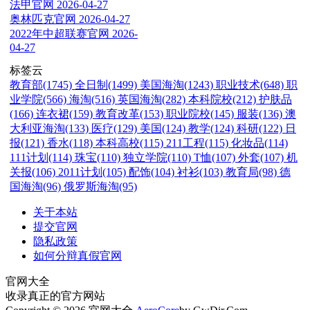
法甲官网
2026-04-27
奥林匹克官网
2026-04-27
2022年中超联赛官网
2026-
04-27
标签云
教育部(1745)
全日制(1499)
美国海淘(1243)
职业技术(648)
职
业学院(566)
海淘(516)
英国海淘(282)
本科院校(212)
护肤品
(166)
连衣裙(159)
教育改革(153)
职业院校(145)
服装(136)
澳
大利亚海淘(133)
医疗(129)
美国(124)
教学(124)
科研(122)
日
报(121)
香水(118)
本科高校(115)
211工程(115)
化妆品(114)
111计划(114)
珠宝(110)
独立学院(110)
T恤(107)
外套(107)
机
关报(106)
2011计划(105)
配饰(104)
衬衫(103)
教育局(98)
德
国海淘(96)
俄罗斯海淘(95)
关于本站
提交官网
隐私政策
如何分辩真假官网
官网大全
收录真正的官方网站