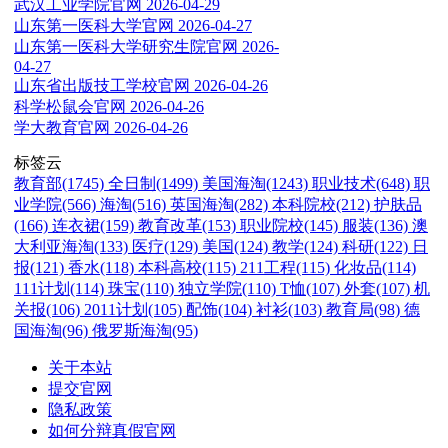
武汉工业学院官网
2026-04-29
山东第一医科大学官网
2026-04-27
山东第一医科大学研究生院官网
2026-
04-27
山东省出版技工学校官网
2026-04-26
科学松鼠会官网
2026-04-26
学大教育官网
2026-04-26
标签云
教育部(1745)
全日制(1499)
美国海淘(1243)
职业技术(648)
职
业学院(566)
海淘(516)
英国海淘(282)
本科院校(212)
护肤品
(166)
连衣裙(159)
教育改革(153)
职业院校(145)
服装(136)
澳
大利亚海淘(133)
医疗(129)
美国(124)
教学(124)
科研(122)
日
报(121)
香水(118)
本科高校(115)
211工程(115)
化妆品(114)
111计划(114)
珠宝(110)
独立学院(110)
T恤(107)
外套(107)
机
关报(106)
2011计划(105)
配饰(104)
衬衫(103)
教育局(98)
德
国海淘(96)
俄罗斯海淘(95)
关于本站
提交官网
隐私政策
如何分辩真假官网