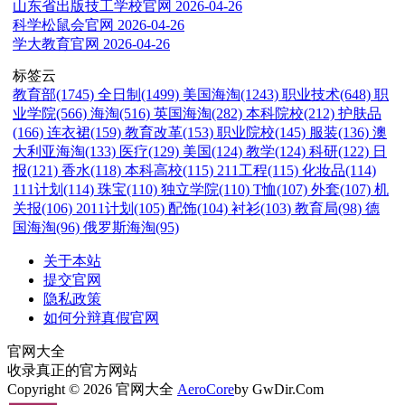
山东省出版技工学校官网
2026-04-26
科学松鼠会官网
2026-04-26
学大教育官网
2026-04-26
标签云
教育部(1745)
全日制(1499)
美国海淘(1243)
职业技术(648)
职
业学院(566)
海淘(516)
英国海淘(282)
本科院校(212)
护肤品
(166)
连衣裙(159)
教育改革(153)
职业院校(145)
服装(136)
澳
大利亚海淘(133)
医疗(129)
美国(124)
教学(124)
科研(122)
日
报(121)
香水(118)
本科高校(115)
211工程(115)
化妆品(114)
111计划(114)
珠宝(110)
独立学院(110)
T恤(107)
外套(107)
机
关报(106)
2011计划(105)
配饰(104)
衬衫(103)
教育局(98)
德
国海淘(96)
俄罗斯海淘(95)
关于本站
提交官网
隐私政策
如何分辩真假官网
官网大全
收录真正的官方网站
Copyright © 2026 官网大全
AeroCore
by GwDir.Com