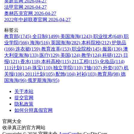
英超官网
2026-04-27
法甲官网
2026-04-27
奥林匹克官网
2026-04-27
2022年中超联赛官网
2026-04-27
标签云
教育部(1745)
全日制(1499)
美国海淘(1243)
职业技术(648)
职
业学院(566)
海淘(516)
英国海淘(282)
本科院校(212)
护肤品
(166)
连衣裙(159)
教育改革(153)
职业院校(145)
服装(136)
澳
大利亚海淘(133)
医疗(129)
美国(124)
教学(124)
科研(122)
日
报(121)
香水(118)
本科高校(115)
211工程(115)
化妆品(114)
111计划(114)
珠宝(110)
独立学院(110)
T恤(107)
外套(107)
机
关报(106)
2011计划(105)
配饰(104)
衬衫(103)
教育局(98)
德
国海淘(96)
俄罗斯海淘(95)
关于本站
提交官网
隐私政策
如何分辩真假官网
官网大全
收录真正的官方网站
Copyright © 2026 官网大全
AeroCore
by GwDir.Com