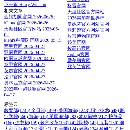
下一篇
Harry Winston
格雷官网
相关文章
天涯社区官方网站
西祠胡同官网
2026-06-30
2026美加墨世界杯
iCloud官网
2026-06-26
曼妮芬官方网站官网
天涯社区官方网站
2026-06-
歌莉娅官方网站官网
02
故宫博物院官网
kiehl's科颜氏官网
2026-05-15
婷美官网
西甲官网
2026-04-27
牧高笛官网
亚冠官网
2026-04-27
kipling官网
欧冠篮球官网
2026-04-27
爱美丽官网
意甲官网
2026-04-27
丝芙兰官网
英超官网
2026-04-27
法甲官网
2026-04-27
奥林匹克官网
2026-04-27
2022年中超联赛官网
2026-
04-27
标签云
教育部(1745)
全日制(1499)
美国海淘(1243)
职业技术(648)
职
业学院(566)
海淘(516)
英国海淘(282)
本科院校(212)
护肤品
(166)
连衣裙(159)
教育改革(153)
职业院校(145)
服装(136)
澳
大利亚海淘(133)
医疗(129)
美国(124)
教学(124)
科研(122)
日