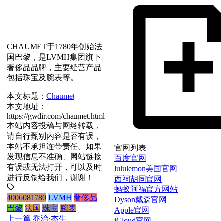
CHAUMET于1780年创始法
国巴黎，是LVMH集团旗下
奢侈品品牌，主要经营产品
包括珠宝及腕表等。
本文标题：
Chaumet
本文地址：
https://gwdir.com/chaumet.html
本站内容投稿与网络转载，
请自行甄别内容是否有误，
本站不承担连带责任。如果
官网列表
发现信息不准确、网站链接
百度官网
有误或无法打开，可以及时
lululemon美国官网
进行反馈给我们，谢谢！
西祠胡同官网
蚂蚁阿福官方网站
4006081780
LVMH
奢侈品
Dyson戴森官网
巴黎
法国
珠宝
腕表
Apple官网
上一篇
乔治·杰生
iCloud官网