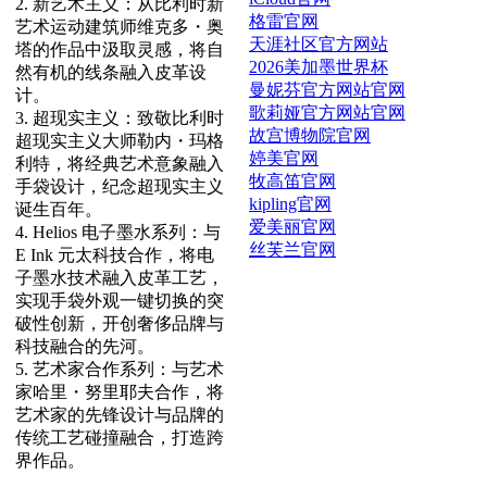
2. 新艺术主义：从比利时新
格雷官网
艺术运动建筑师维克多・奥
天涯社区官方网站
塔的作品中汲取灵感，将自
2026美加墨世界杯
然有机的线条融入皮革设
曼妮芬官方网站官网
计。
歌莉娅官方网站官网
3. 超现实主义：致敬比利时
故宫博物院官网
超现实主义大师勒内・玛格
婷美官网
利特，将经典艺术意象融入
牧高笛官网
手袋设计，纪念超现实主义
kipling官网
诞生百年。
爱美丽官网
4. Helios 电子墨水系列：与
丝芙兰官网
E Ink 元太科技合作，将电
子墨水技术融入皮革工艺，
实现手袋外观一键切换的突
破性创新，开创奢侈品牌与
科技融合的先河。
5. 艺术家合作系列：与艺术
家哈里・努里耶夫合作，将
艺术家的先锋设计与品牌的
传统工艺碰撞融合，打造跨
界作品。