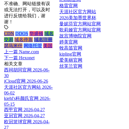
不准确、网站链接有误
格雷官网
或无法打开，可以及时
天涯社区官方网站
进行反馈给我们，谢
2026美加墨世界杯
谢！
曼妮芬官方网站官网
歌莉娅官方网站官网
CDN
DDOS
华盛顿
域名
故宫博物院官网
交易
域名停靠
域名注册
婷美官网
瑟马米什
网络托管
美国
牧高笛官网
上一篇
Name.com
kipling官网
下一篇
Hexonet
爱美丽官网
相关文章
丝芙兰官网
西祠胡同官网
2026-06-
30
iCloud官网
2026-06-26
天涯社区官方网站
2026-
06-02
kiehl's科颜氏官网
2026-
05-15
西甲官网
2026-04-27
亚冠官网
2026-04-27
欧冠篮球官网
2026-04-
27