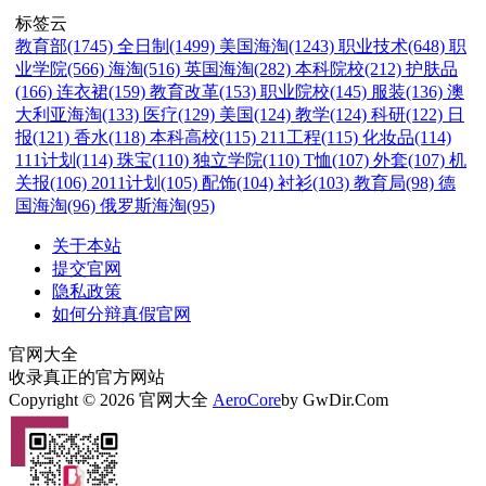
标签云
教育部(1745)
全日制(1499)
美国海淘(1243)
职业技术(648)
职
业学院(566)
海淘(516)
英国海淘(282)
本科院校(212)
护肤品
(166)
连衣裙(159)
教育改革(153)
职业院校(145)
服装(136)
澳
大利亚海淘(133)
医疗(129)
美国(124)
教学(124)
科研(122)
日
报(121)
香水(118)
本科高校(115)
211工程(115)
化妆品(114)
111计划(114)
珠宝(110)
独立学院(110)
T恤(107)
外套(107)
机
关报(106)
2011计划(105)
配饰(104)
衬衫(103)
教育局(98)
德
国海淘(96)
俄罗斯海淘(95)
关于本站
提交官网
隐私政策
如何分辩真假官网
官网大全
收录真正的官方网站
Copyright © 2026 官网大全
AeroCore
by GwDir.Com