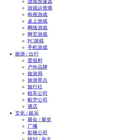
游戏加速器
游戏运营商
电视游戏
桌上游戏
网络游戏
网页游戏
PC游戏
手机游戏
旅游 / 出行
度假村
户外品牌
旅游局
旅游景点
旅行社
租车公司
航空公司
酒店
文化 / 娱乐
展会 / 展览
广播
影视公司
报刊 / 杂志