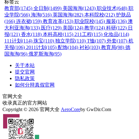
标签云
教育部(1745)
全日制(1499)
美国海淘(1243)
职业技术(648)
职
业学院(566)
海淘(516)
英国海淘(282)
本科院校(212)
护肤品
(166)
连衣裙(159)
教育改革(153)
职业院校(145)
服装(136)
澳
大利亚海淘(133)
医疗(129)
美国(124)
教学(124)
科研(122)
日
报(121)
香水(118)
本科高校(115)
211工程(115)
化妆品(114)
111计划(114)
珠宝(110)
独立学院(110)
T恤(107)
外套(107)
机
关报(106)
2011计划(105)
配饰(104)
衬衫(103)
教育局(98)
德
国海淘(96)
俄罗斯海淘(95)
关于本站
提交官网
隐私政策
如何分辩真假官网
官网大全
收录真正的官方网站
Copyright © 2026 官网大全
AeroCore
by GwDir.Com