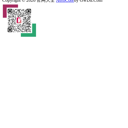
Copyright © 2026 官网大全
AeroCore
by GwDir.Com