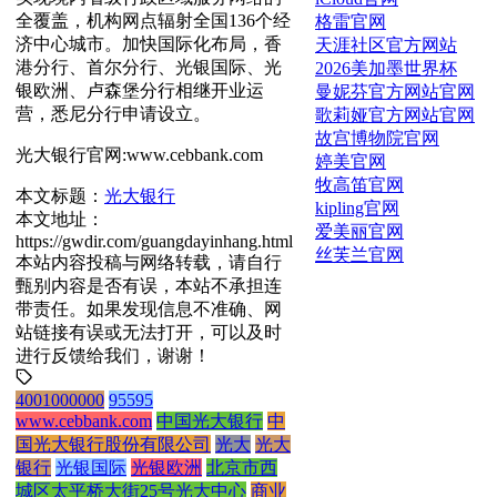
全覆盖，机构网点辐射全国136个经
格雷官网
济中心城市。加快国际化布局，香
天涯社区官方网站
港分行、首尔分行、光银国际、光
2026美加墨世界杯
银欧洲、卢森堡分行相继开业运
曼妮芬官方网站官网
营，悉尼分行申请设立。
歌莉娅官方网站官网
故宫博物院官网
光大银行官网:www.cebbank.com
婷美官网
牧高笛官网
本文标题：
光大银行
kipling官网
本文地址：
爱美丽官网
https://gwdir.com/guangdayinhang.html
丝芙兰官网
本站内容投稿与网络转载，请自行
甄别内容是否有误，本站不承担连
带责任。如果发现信息不准确、网
站链接有误或无法打开，可以及时
进行反馈给我们，谢谢！
4001000000
95595
www.cebbank.com
中国光大银行
中
国光大银行股份有限公司
光大
光大
银行
光银国际
光银欧洲
北京市西
城区太平桥大街25号光大中心
商业