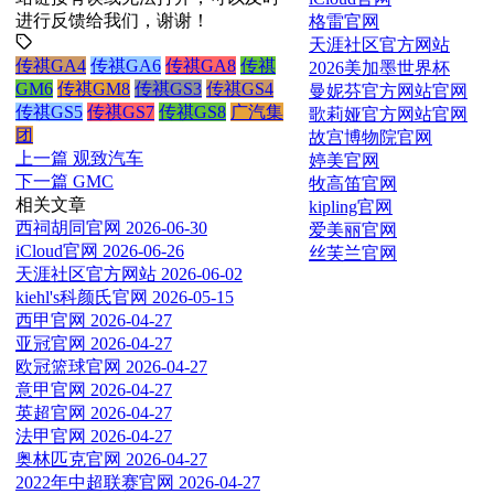
进行反馈给我们，谢谢！
格雷官网
天涯社区官方网站
传祺GA4
传祺GA6
传祺GA8
传祺
2026美加墨世界杯
GM6
传祺GM8
传祺GS3
传祺GS4
曼妮芬官方网站官网
传祺GS5
传祺GS7
传祺GS8
广汽集
歌莉娅官方网站官网
团
故宫博物院官网
上一篇
观致汽车
婷美官网
下一篇
GMC
牧高笛官网
相关文章
kipling官网
西祠胡同官网
2026-06-30
爱美丽官网
iCloud官网
2026-06-26
丝芙兰官网
天涯社区官方网站
2026-06-02
kiehl's科颜氏官网
2026-05-15
西甲官网
2026-04-27
亚冠官网
2026-04-27
欧冠篮球官网
2026-04-27
意甲官网
2026-04-27
英超官网
2026-04-27
法甲官网
2026-04-27
奥林匹克官网
2026-04-27
2022年中超联赛官网
2026-04-27