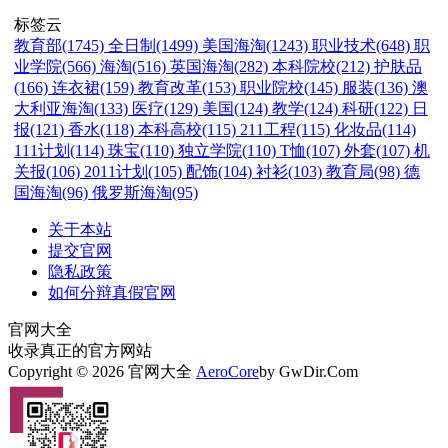
标签云
教育部(1745)
全日制(1499)
美国海淘(1243)
职业技术(648)
职
业学院(566)
海淘(516)
英国海淘(282)
本科院校(212)
护肤品
(166)
连衣裙(159)
教育改革(153)
职业院校(145)
服装(136)
澳
大利亚海淘(133)
医疗(129)
美国(124)
教学(124)
科研(122)
日
报(121)
香水(118)
本科高校(115)
211工程(115)
化妆品(114)
111计划(114)
珠宝(110)
独立学院(110)
T恤(107)
外套(107)
机
关报(106)
2011计划(105)
配饰(104)
衬衫(103)
教育局(98)
德
国海淘(96)
俄罗斯海淘(95)
关于本站
提交官网
隐私政策
如何分辩真假官网
官网大全
收录真正的官方网站
Copyright © 2026 官网大全
AeroCore
by GwDir.Com