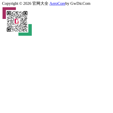
Copyright © 2026 官网大全
AeroCore
by GwDir.Com