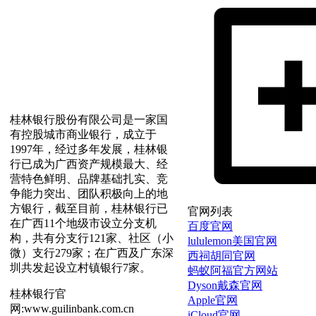
桂林银行股份有限公司是一家国
有控股城市商业银行，成立于
1997年，经过多年发展，桂林银
行已成为广西资产规模最大、经
营特色鲜明、品牌基础扎实、竞
争能力突出、团队积极向上的地
方银行，截至目前，桂林银行已
官网列表
在广西11个地级市设立分支机
百度官网
构，共有分支行121家、社区（小
lululemon美国官网
微）支行279家；在广西及广东深
西祠胡同官网
圳共发起设立村镇银行7家。
蚂蚁阿福官方网站
Dyson戴森官网
桂林银行官
Apple官网
网:www.guilinbank.com.cn
iCloud官网