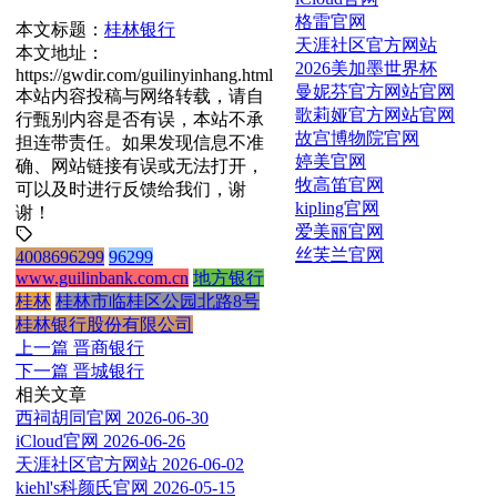
格雷官网
本文标题：
桂林银行
天涯社区官方网站
本文地址：
2026美加墨世界杯
https://gwdir.com/guilinyinhang.html
曼妮芬官方网站官网
本站内容投稿与网络转载，请自
歌莉娅官方网站官网
行甄别内容是否有误，本站不承
故宫博物院官网
担连带责任。如果发现信息不准
婷美官网
确、网站链接有误或无法打开，
牧高笛官网
可以及时进行反馈给我们，谢
kipling官网
谢！
爱美丽官网
丝芙兰官网
4008696299
96299
www.guilinbank.com.cn
地方银行
桂林
桂林市临桂区公园北路8号
桂林银行股份有限公司
上一篇
晋商银行
下一篇
晋城银行
相关文章
西祠胡同官网
2026-06-30
iCloud官网
2026-06-26
天涯社区官方网站
2026-06-02
kiehl's科颜氏官网
2026-05-15