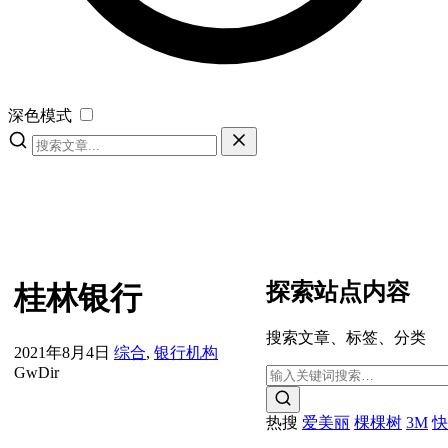
深色模式
探索站点内容
桂林银行
搜索文章、标签、分类
2021年8月4日
综合
,
银行机构
GwDir
热搜
爱美丽
棵棵树
3M
快