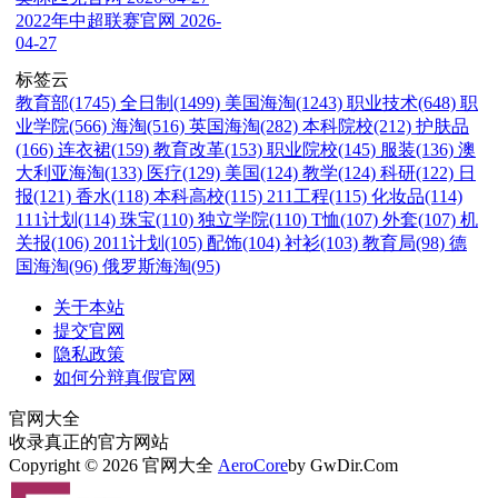
2022年中超联赛官网
2026-
04-27
标签云
教育部(1745)
全日制(1499)
美国海淘(1243)
职业技术(648)
职
业学院(566)
海淘(516)
英国海淘(282)
本科院校(212)
护肤品
(166)
连衣裙(159)
教育改革(153)
职业院校(145)
服装(136)
澳
大利亚海淘(133)
医疗(129)
美国(124)
教学(124)
科研(122)
日
报(121)
香水(118)
本科高校(115)
211工程(115)
化妆品(114)
111计划(114)
珠宝(110)
独立学院(110)
T恤(107)
外套(107)
机
关报(106)
2011计划(105)
配饰(104)
衬衫(103)
教育局(98)
德
国海淘(96)
俄罗斯海淘(95)
关于本站
提交官网
隐私政策
如何分辩真假官网
官网大全
收录真正的官方网站
Copyright © 2026 官网大全
AeroCore
by GwDir.Com