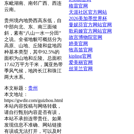
东毗湖南、南邻广西、西连
格雷官网
云南。
天涯社区官方网站
2026美加墨世界杯
贵州境内地势西高东低，自
曼妮芬官方网站官网
中部向北、东、南三面倾
歌莉娅官方网站官网
斜，素有“八山一水一分田”
故宫博物院官网
之说。全省地貌可概括分为
婷美官网
高原、山地、丘陵和盆地四
牧高笛官网
种基本类型，其中92.5%的
kipling官网
面积为山地和丘陵。总面积
爱美丽官网
17.62万平方千米，属亚热带
丝芙兰官网
季风气候，地跨长江和珠江
两大水系。
本文标题：
贵州
本文地址：
https://gwdir.com/guizhou.html
本站内容投稿与网络转载，
请自行甄别内容是否有误，
本站不承担连带责任。如果
发现信息不准确、网站链接
有误或无法打开，可以及时