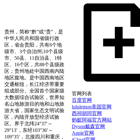
贵州，简称“黔”或“贵”，是
中华人民共和国省级行政
区，省会贵阳，共有6个地
级市、3个自治州;10个县级
市、50县、11自治县、1特
区、16个区，共88个县级政
区；贵州地处中国西南内陆
地区腹地。是中国西南地区
交通枢纽，长江经济带重要
组成部分。全国首个国家级
官网列表
大数据综合试验区，世界知
百度官网
名山地旅游目的地和山地旅
lululemon美国官网
游大省，国家生态文明试验
西祠胡同官网
区，内陆开放型经济试验
蚂蚁阿福官方网站
区。界于北纬24°37′～
Dyson戴森官网
29°13′，东经103°36′～
Apple官网
109°35′，北接四川和重庆，
iCloud官网