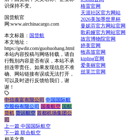
识保持不变。
格雷官网
天涯社区官方网站
国货航官
2026美加墨世界杯
网:www.airchinacargo.com
曼妮芬官方网站官网
歌莉娅官方网站官网
本文标题：
国货航
故宫博物院官网
本文地址：
婷美官网
https://gwdir.com/guohuohang.html
牧高笛官网
本站内容投稿与网络转载，请自
kipling官网
行甄别内容是否有误，本站不承
爱美丽官网
担连带责任。如果发现信息不准
丝芙兰官网
确、网站链接有误或无法打开，
可以及时进行反馈给我们，谢
谢！
中信泰富有限公司
中国国际航
空股份有限公司
国泰航空
国航
货机
货运航空
首都机场集团公
司
上一篇
中国国际航空
下一篇
联合航空
相关文章