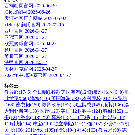
西祠胡同官网
2026-06-30
iCloud官网
2026-06-26
天涯社区官方网站
2026-06-02
kiehl's科颜氏官网
2026-05-15
西甲官网
2026-04-27
亚冠官网
2026-04-27
欧冠篮球官网
2026-04-27
意甲官网
2026-04-27
英超官网
2026-04-27
法甲官网
2026-04-27
奥林匹克官网
2026-04-27
2022年中超联赛官网
2026-04-27
标签云
教育部(1745)
全日制(1499)
美国海淘(1243)
职业技术(648)
职
业学院(566)
海淘(516)
英国海淘(282)
本科院校(212)
护肤品
(166)
连衣裙(159)
教育改革(153)
职业院校(145)
服装(136)
澳
大利亚海淘(133)
医疗(129)
美国(124)
教学(124)
科研(122)
日
报(121)
香水(118)
本科高校(115)
211工程(115)
化妆品(114)
111计划(114)
珠宝(110)
独立学院(110)
T恤(107)
外套(107)
机
关报(106)
2011计划(105)
配饰(104)
衬衫(103)
教育局(98)
德