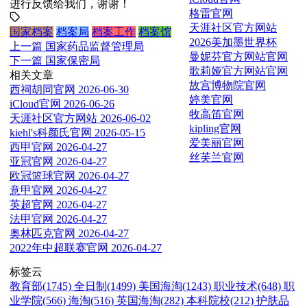
进行反馈给我们，谢谢！
格雷官网
天涯社区官方网站
国家档案
档案局
档案工作
档案馆
2026美加墨世界杯
上一篇
国家药品监督管理局
曼妮芬官方网站官网
下一篇
国家保密局
歌莉娅官方网站官网
相关文章
故宫博物院官网
西祠胡同官网
2026-06-30
婷美官网
iCloud官网
2026-06-26
牧高笛官网
天涯社区官方网站
2026-06-02
kipling官网
kiehl's科颜氏官网
2026-05-15
爱美丽官网
西甲官网
2026-04-27
丝芙兰官网
亚冠官网
2026-04-27
欧冠篮球官网
2026-04-27
意甲官网
2026-04-27
英超官网
2026-04-27
法甲官网
2026-04-27
奥林匹克官网
2026-04-27
2022年中超联赛官网
2026-04-27
标签云
教育部(1745)
全日制(1499)
美国海淘(1243)
职业技术(648)
职
业学院(566)
海淘(516)
英国海淘(282)
本科院校(212)
护肤品