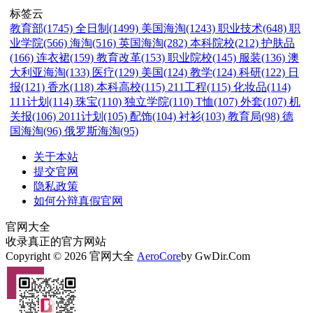
标签云
教育部(1745)
全日制(1499)
美国海淘(1243)
职业技术(648)
职
业学院(566)
海淘(516)
英国海淘(282)
本科院校(212)
护肤品
(166)
连衣裙(159)
教育改革(153)
职业院校(145)
服装(136)
澳
大利亚海淘(133)
医疗(129)
美国(124)
教学(124)
科研(122)
日
报(121)
香水(118)
本科高校(115)
211工程(115)
化妆品(114)
111计划(114)
珠宝(110)
独立学院(110)
T恤(107)
外套(107)
机
关报(106)
2011计划(105)
配饰(104)
衬衫(103)
教育局(98)
德
国海淘(96)
俄罗斯海淘(95)
关于本站
提交官网
隐私政策
如何分辩真假官网
官网大全
收录真正的官方网站
Copyright © 2026 官网大全
AeroCore
by GwDir.Com