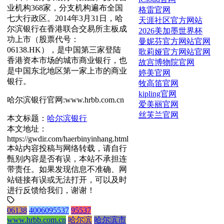
业机构368家，分支机构遍布全国
格雷官网
七大行政区。2014年3月31日，哈
天涯社区官方网站
尔滨银行在香港联合交易所主板成
2026美加墨世界杯
功上市（股票代号：
曼妮芬官方网站官网
06138.HK），是中国第三家登陆
歌莉娅官方网站官网
香港资本市场的城市商业银行，也
故宫博物院官网
是中国东北地区第一家上市的商业
婷美官网
银行。
牧高笛官网
kipling官网
哈尔滨银行官网:www.hrbb.com.cn
爱美丽官网
丝芙兰官网
本文标题：
哈尔滨银行
本文地址：
https://gwdir.com/haerbinyinhang.html
本站内容投稿与网络转载，请自行
甄别内容是否有误，本站不承担连
带责任。如果发现信息不准确、网
站链接有误或无法打开，可以及时
进行反馈给我们，谢谢！
06138
4006095537
95537
www.hrbb.com.cn
哈尔滨
哈尔滨市