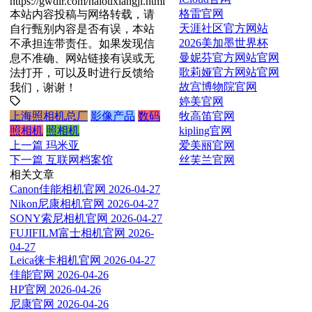
https://gwdir.com/haiouxiangji.html
格雷官网
本站内容投稿与网络转载，请
天涯社区官方网站
自行甄别内容是否有误，本站
2026美加墨世界杯
不承担连带责任。如果发现信
曼妮芬官方网站官网
息不准确、网站链接有误或无
歌莉娅官方网站官网
法打开，可以及时进行反馈给
故宫博物院官网
我们，谢谢！
婷美官网
牧高笛官网
上海照相机总厂
影像产品
数码
kipling官网
照相机
照相机
爱美丽官网
上一篇
玛米亚
丝芙兰官网
下一篇
互联网档案馆
相关文章
Canon佳能相机官网
2026-04-27
Nikon尼康相机官网
2026-04-27
SONY索尼相机官网
2026-04-27
FUJIFILM富士相机官网
2026-
04-27
Leica徕卡相机官网
2026-04-27
佳能官网
2026-04-26
HP官网
2026-04-26
尼康官网
2026-04-26