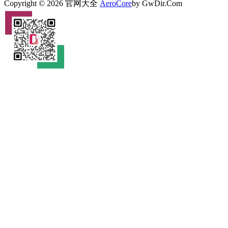
Copyright © 2026 官网大全
AeroCore
by GwDir.Com