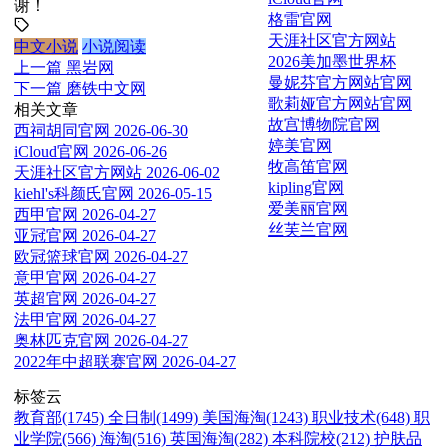
谢！
格雷官网
天涯社区官方网站
中文小说
小说阅读
2026美加墨世界杯
上一篇
黑岩网
曼妮芬官方网站官网
下一篇
磨铁中文网
歌莉娅官方网站官网
相关文章
故宫博物院官网
西祠胡同官网
2026-06-30
婷美官网
iCloud官网
2026-06-26
牧高笛官网
天涯社区官方网站
2026-06-02
kipling官网
kiehl's科颜氏官网
2026-05-15
爱美丽官网
西甲官网
2026-04-27
丝芙兰官网
亚冠官网
2026-04-27
欧冠篮球官网
2026-04-27
意甲官网
2026-04-27
英超官网
2026-04-27
法甲官网
2026-04-27
奥林匹克官网
2026-04-27
2022年中超联赛官网
2026-04-27
标签云
教育部(1745)
全日制(1499)
美国海淘(1243)
职业技术(648)
职
业学院(566)
海淘(516)
英国海淘(282)
本科院校(212)
护肤品