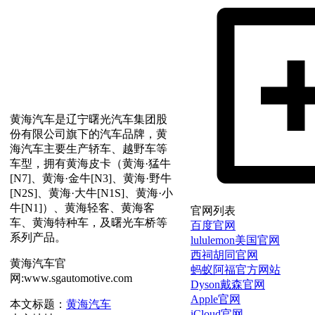
黄海汽车是辽宁曙光汽车集团股
份有限公司旗下的汽车品牌，黄
海汽车主要生产轿车、越野车等
车型，拥有黄海皮卡（黄海·猛牛
[N7]、黄海·金牛[N3]、黄海·野牛
[N2S]、黄海·大牛[N1S]、黄海·小
牛[N1]）、黄海轻客、黄海客
官网列表
车、黄海特种车，及曙光车桥等
百度官网
系列产品。
lululemon美国官网
西祠胡同官网
黄海汽车官
蚂蚁阿福官方网站
网:www.sgautomotive.com
Dyson戴森官网
Apple官网
本文标题：
黄海汽车
iCloud官网