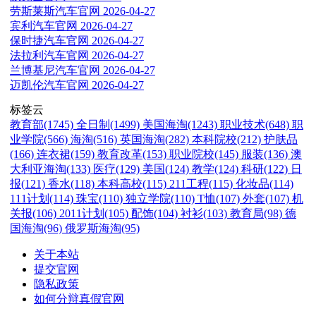
劳斯莱斯汽车官网
2026-04-27
宾利汽车官网
2026-04-27
保时捷汽车官网
2026-04-27
法拉利汽车官网
2026-04-27
兰博基尼汽车官网
2026-04-27
迈凯伦汽车官网
2026-04-27
标签云
教育部(1745)
全日制(1499)
美国海淘(1243)
职业技术(648)
职
业学院(566)
海淘(516)
英国海淘(282)
本科院校(212)
护肤品
(166)
连衣裙(159)
教育改革(153)
职业院校(145)
服装(136)
澳
大利亚海淘(133)
医疗(129)
美国(124)
教学(124)
科研(122)
日
报(121)
香水(118)
本科高校(115)
211工程(115)
化妆品(114)
111计划(114)
珠宝(110)
独立学院(110)
T恤(107)
外套(107)
机
关报(106)
2011计划(105)
配饰(104)
衬衫(103)
教育局(98)
德
国海淘(96)
俄罗斯海淘(95)
关于本站
提交官网
隐私政策
如何分辩真假官网