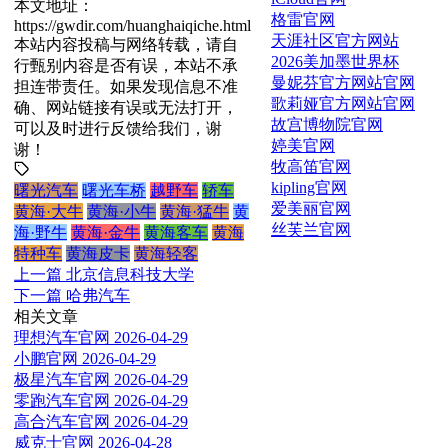
本文地址：
格雷官网
https://gwdir.com/huanghaiqiche.html
天涯社区官方网站
本站内容投稿与网络转载，请自
2026美加墨世界杯
行甄别内容是否有误，本站不承
曼妮芬官方网站官网
担连带责任。如果发现信息不准
歌莉娅官方网站官网
确、网站链接有误或无法打开，
故宫博物院官网
可以及时进行反馈给我们，谢
婷美官网
谢！
牧高笛官网
kipling官网
曙光汽车
曙光车桥
越野车
轿车
爱美丽官网
黄海·大牛
黄海·小牛
黄海·猛牛
黄
丝芙兰官网
海·野牛
黄海·金牛
黄海客车
黄海
特种车
黄海皮卡
黄海轻客
上一篇
北京信息科技大学
下一篇
哈弗汽车
相关文章
理想汽车官网
2026-04-29
小鹏官网
2026-04-29
极星汽车官网
2026-04-29
零跑汽车官网
2026-04-29
高合汽车官网
2026-04-29
威克士官网
2026-04-28