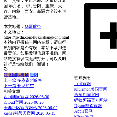
位于贵州，主运营基地为重庆江北
国际机场，同时贵阳、重庆、大
连、内蒙、西安、新疆六个设有运
营基地。
本文标题：
华夏航空
本文地址：
https://gwdir.com/huaxiahangkong.html
本站内容投稿与网络转载，请自行
甄别内容是否有误，本站不承担连
带责任。如果发现信息不准确、网
站链接有误或无法打开，可以及时
进行反馈给我们，谢谢！
江北国际机场
贵阳
官网列表
上一篇
多彩贵州航空
百度官网
下一篇
长龙航空
lululemon美国官网
相关文章
西祠胡同官网
西祠胡同官网
2026-06-30
蚂蚁阿福官方网站
iCloud官网
2026-06-26
Dyson戴森官网
天涯社区官方网站
2026-06-02
Apple官网
kiehl's科颜氏官网
2026-05-15
iCloud官网