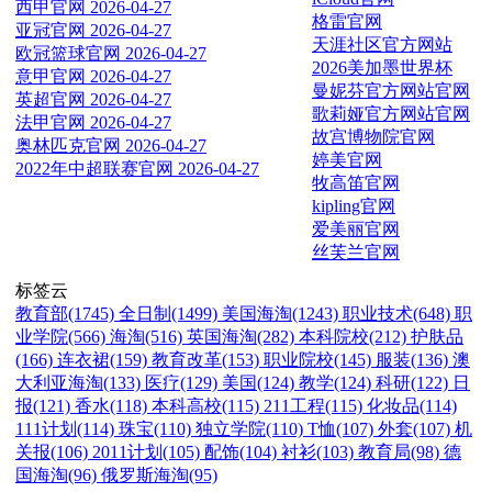
西甲官网
2026-04-27
格雷官网
亚冠官网
2026-04-27
天涯社区官方网站
欧冠篮球官网
2026-04-27
2026美加墨世界杯
意甲官网
2026-04-27
曼妮芬官方网站官网
英超官网
2026-04-27
歌莉娅官方网站官网
法甲官网
2026-04-27
故宫博物院官网
奥林匹克官网
2026-04-27
婷美官网
2022年中超联赛官网
2026-04-27
牧高笛官网
kipling官网
爱美丽官网
丝芙兰官网
标签云
教育部(1745)
全日制(1499)
美国海淘(1243)
职业技术(648)
职
业学院(566)
海淘(516)
英国海淘(282)
本科院校(212)
护肤品
(166)
连衣裙(159)
教育改革(153)
职业院校(145)
服装(136)
澳
大利亚海淘(133)
医疗(129)
美国(124)
教学(124)
科研(122)
日
报(121)
香水(118)
本科高校(115)
211工程(115)
化妆品(114)
111计划(114)
珠宝(110)
独立学院(110)
T恤(107)
外套(107)
机
关报(106)
2011计划(105)
配饰(104)
衬衫(103)
教育局(98)
德
国海淘(96)
俄罗斯海淘(95)