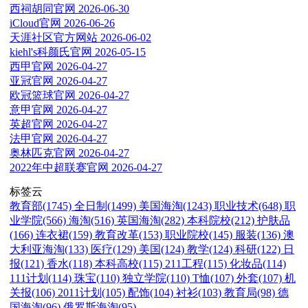
西祠胡同官网
2026-06-30
iCloud官网
2026-06-26
天涯社区官方网站
2026-06-02
kiehl's科颜氏官网
2026-05-15
西甲官网
2026-04-27
亚冠官网
2026-04-27
欧冠篮球官网
2026-04-27
意甲官网
2026-04-27
英超官网
2026-04-27
法甲官网
2026-04-27
奥林匹克官网
2026-04-27
2022年中超联赛官网
2026-04-27
标签云
教育部(1745)
全日制(1499)
美国海淘(1243)
职业技术(648)
职
业学院(566)
海淘(516)
英国海淘(282)
本科院校(212)
护肤品
(166)
连衣裙(159)
教育改革(153)
职业院校(145)
服装(136)
澳
大利亚海淘(133)
医疗(129)
美国(124)
教学(124)
科研(122)
日
报(121)
香水(118)
本科高校(115)
211工程(115)
化妆品(114)
111计划(114)
珠宝(110)
独立学院(110)
T恤(107)
外套(107)
机
关报(106)
2011计划(105)
配饰(104)
衬衫(103)
教育局(98)
德
国海淘(96)
俄罗斯海淘(95)