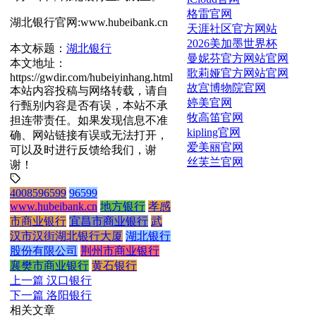
格雷官网
湖北银行官网:www.hubeibank.cn
天涯社区官方网站
2026美加墨世界杯
本文标题：
湖北银行
曼妮芬官方网站官网
本文地址：
歌莉娅官方网站官网
https://gwdir.com/hubeiyinhang.html
故宫博物院官网
本站内容投稿与网络转载，请自
婷美官网
行甄别内容是否有误，本站不承
牧高笛官网
担连带责任。如果发现信息不准
kipling官网
确、网站链接有误或无法打开，
爱美丽官网
可以及时进行反馈给我们，谢
丝芙兰官网
谢！
4008596599
96599
www.hubeibank.cn
地方银行
孝感
市商业银行
宜昌市商业银行
武
汉市汉街湖北银行大厦
湖北银行
股份有限公司
荆州市商业银行
襄樊市商业银行
黄石银行
上一篇
汉口银行
下一篇
洛阳银行
相关文章