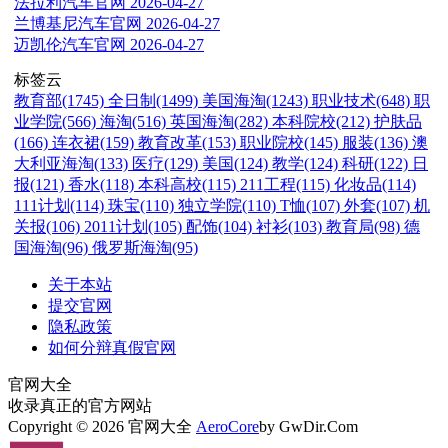
法拉利汽车官网
2026-04-27
兰博基尼汽车官网
2026-04-27
迈凯伦汽车官网
2026-04-27
标签云
教育部(1745)
全日制(1499)
美国海淘(1243)
职业技术(648)
职
业学院(566)
海淘(516)
英国海淘(282)
本科院校(212)
护肤品
(166)
连衣裙(159)
教育改革(153)
职业院校(145)
服装(136)
澳
大利亚海淘(133)
医疗(129)
美国(124)
教学(124)
科研(122)
日
报(121)
香水(118)
本科高校(115)
211工程(115)
化妆品(114)
111计划(114)
珠宝(110)
独立学院(110)
T恤(107)
外套(107)
机
关报(106)
2011计划(105)
配饰(104)
衬衫(103)
教育局(98)
德
国海淘(96)
俄罗斯海淘(95)
关于本站
提交官网
隐私政策
如何分辩真假官网
官网大全
收录真正的官方网站
Copyright © 2026 官网大全
AeroCore
by GwDir.Com