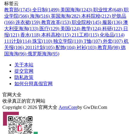
标签云
教育部(1745)
全日制(1499)
美国海淘(1243)
职业技术(648)
职
业学院(566)
海淘(516)
英国海淘(282)
本科院校(212)
护肤品
(166)
连衣裙(159)
教育改革(153)
职业院校(145)
服装(136)
澳
大利亚海淘(133)
医疗(129)
美国(124)
教学(124)
科研(122)
日
报(121)
香水(118)
本科高校(115)
211工程(115)
化妆品(114)
111计划(114)
珠宝(110)
独立学院(110)
T恤(107)
外套(107)
机
关报(106)
2011计划(105)
配饰(104)
衬衫(103)
教育局(98)
德
国海淘(96)
俄罗斯海淘(95)
关于本站
提交官网
隐私政策
如何分辩真假官网
官网大全
收录真正的官方网站
Copyright © 2026 官网大全
AeroCore
by GwDir.Com