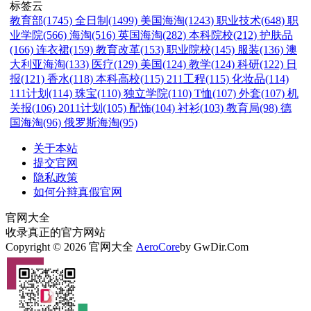
标签云
教育部(1745)
全日制(1499)
美国海淘(1243)
职业技术(648)
职
业学院(566)
海淘(516)
英国海淘(282)
本科院校(212)
护肤品
(166)
连衣裙(159)
教育改革(153)
职业院校(145)
服装(136)
澳
大利亚海淘(133)
医疗(129)
美国(124)
教学(124)
科研(122)
日
报(121)
香水(118)
本科高校(115)
211工程(115)
化妆品(114)
111计划(114)
珠宝(110)
独立学院(110)
T恤(107)
外套(107)
机
关报(106)
2011计划(105)
配饰(104)
衬衫(103)
教育局(98)
德
国海淘(96)
俄罗斯海淘(95)
关于本站
提交官网
隐私政策
如何分辩真假官网
官网大全
收录真正的官方网站
Copyright © 2026 官网大全
AeroCore
by GwDir.Com