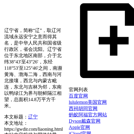
辽宁省，简称“辽”，取辽河
流域永远安宁之意而得其
名，是中华人民共和国省级
行政区，省会沈阳。辽宁省
位于东北地区南部，介于北
纬38°43'至43°26'，东经
118°53'至125°46'之间，南濒
黄海、渤海二海，西南与河
北接壤，西北与内蒙古毗
连，东北与吉林为邻，东南
官网列表
以鸭绿江为界与朝鲜隔江相
百度官网
望，总面积14.8万平方千
lululemon美国官网
米。
西祠胡同官网
蚂蚁阿福官方网站
本文标题：
辽宁
Dyson戴森官网
本文地址：
Apple官网
https://gwdir.com/liaoning.html
iCloud官网