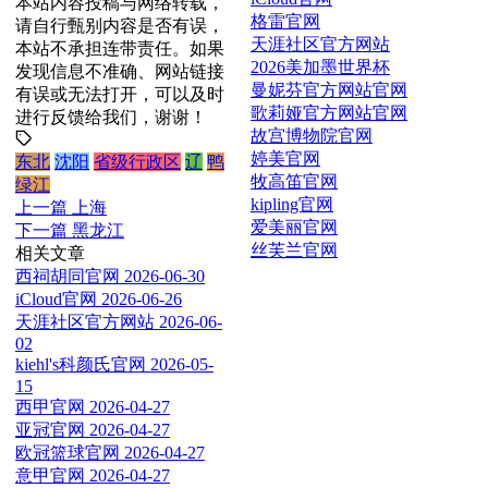
本站内容投稿与网络转载，
格雷官网
请自行甄别内容是否有误，
天涯社区官方网站
本站不承担连带责任。如果
2026美加墨世界杯
发现信息不准确、网站链接
曼妮芬官方网站官网
有误或无法打开，可以及时
歌莉娅官方网站官网
进行反馈给我们，谢谢！
故宫博物院官网
婷美官网
东北
沈阳
省级行政区
辽
鸭
牧高笛官网
绿江
kipling官网
上一篇
上海
爱美丽官网
下一篇
黑龙江
丝芙兰官网
相关文章
西祠胡同官网
2026-06-30
iCloud官网
2026-06-26
天涯社区官方网站
2026-06-
02
kiehl's科颜氏官网
2026-05-
15
西甲官网
2026-04-27
亚冠官网
2026-04-27
欧冠篮球官网
2026-04-27
意甲官网
2026-04-27