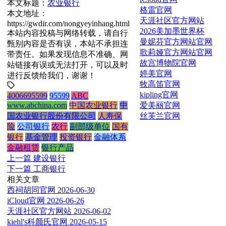
本文标题：
农业银行
格雷官网
本文地址：
天涯社区官方网站
https://gwdir.com/nongyeyinhang.html
2026美加墨世界杯
本站内容投稿与网络转载，请自行
曼妮芬官方网站官网
甄别内容是否有误，本站不承担连
歌莉娅官方网站官网
带责任。如果发现信息不准确、网
故宫博物院官网
站链接有误或无法打开，可以及时
婷美官网
进行反馈给我们，谢谢！
牧高笛官网
kipling官网
4006695599
95599
ABC
爱美丽官网
www.abchina.com
中国农业银行
中
丝芙兰官网
国农业银行股份有限公司
人寿保
险
公司银行
农行
副部级单位
国有
银行
基金管理
投资银行
金融体系
金融租赁
银行产品
上一篇
建设银行
下一篇
工商银行
相关文章
西祠胡同官网
2026-06-30
iCloud官网
2026-06-26
天涯社区官方网站
2026-06-02
kiehl's科颜氏官网
2026-05-15