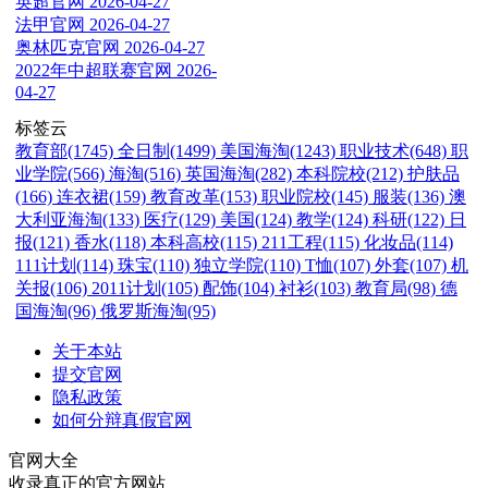
英超官网
2026-04-27
法甲官网
2026-04-27
奥林匹克官网
2026-04-27
2022年中超联赛官网
2026-
04-27
标签云
教育部(1745)
全日制(1499)
美国海淘(1243)
职业技术(648)
职
业学院(566)
海淘(516)
英国海淘(282)
本科院校(212)
护肤品
(166)
连衣裙(159)
教育改革(153)
职业院校(145)
服装(136)
澳
大利亚海淘(133)
医疗(129)
美国(124)
教学(124)
科研(122)
日
报(121)
香水(118)
本科高校(115)
211工程(115)
化妆品(114)
111计划(114)
珠宝(110)
独立学院(110)
T恤(107)
外套(107)
机
关报(106)
2011计划(105)
配饰(104)
衬衫(103)
教育局(98)
德
国海淘(96)
俄罗斯海淘(95)
关于本站
提交官网
隐私政策
如何分辩真假官网
官网大全
收录真正的官方网站