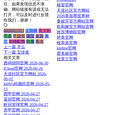
任。如果发现信息不准
格雷官网
确、网站链接有误或无法
天涯社区官方网站
打开，可以及时进行反馈
2026美加墨世界杯
给我们，谢谢！
曼妮芬官方网站官网
歌莉娅官方网站官网
4006001913
太阳镜
意大利
故宫博物院官网
手表
手袋等
珠宝
皮具
米
婷美官网
兰
衣物配饰
鞋履
香水
牧高笛官网
上一篇
开云
kipling官网
下一篇
宝缇嘉
爱美丽官网
相关文章
丝芙兰官网
西祠胡同官网
2026-06-30
iCloud官网
2026-06-26
天涯社区官方网站
2026-
06-02
kiehl's科颜氏官网
2026-05-
15
西甲官网
2026-04-27
亚冠官网
2026-04-27
欧冠篮球官网
2026-04-27
意甲官网
2026-04-27