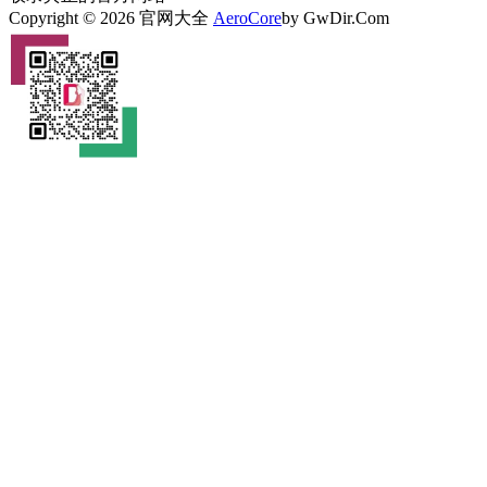
Copyright © 2026 官网大全
AeroCore
by GwDir.Com