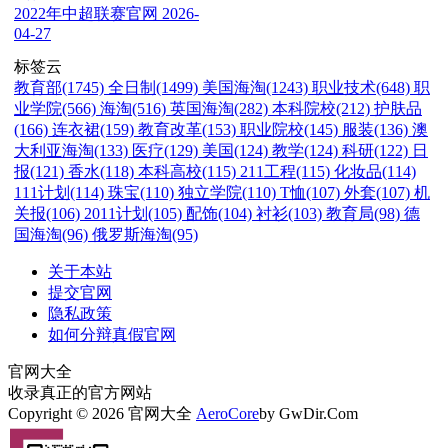
2022年中超联赛官网
2026-
04-27
标签云
教育部(1745)
全日制(1499)
美国海淘(1243)
职业技术(648)
职
业学院(566)
海淘(516)
英国海淘(282)
本科院校(212)
护肤品
(166)
连衣裙(159)
教育改革(153)
职业院校(145)
服装(136)
澳
大利亚海淘(133)
医疗(129)
美国(124)
教学(124)
科研(122)
日
报(121)
香水(118)
本科高校(115)
211工程(115)
化妆品(114)
111计划(114)
珠宝(110)
独立学院(110)
T恤(107)
外套(107)
机
关报(106)
2011计划(105)
配饰(104)
衬衫(103)
教育局(98)
德
国海淘(96)
俄罗斯海淘(95)
关于本站
提交官网
隐私政策
如何分辩真假官网
官网大全
收录真正的官方网站
Copyright © 2026 官网大全
AeroCore
by GwDir.Com