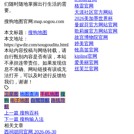
们随时随地掌握出行生活的需
格雷官网
要。
天涯社区官方网站
2026美加墨世界杯
搜狗地图官网:map.sogou.com
曼妮芬官方网站官网
歌莉娅官方网站官网
本文标题：
搜狗地图
故宫博物院官网
本文地址：
婷美官网
https://gwdir.com/sougouditu.html
牧高笛官网
本站内容投稿与网络转载，请
kipling官网
自行甄别内容是否有误，本站
爱美丽官网
不承担连带责任。如果发现信
丝芙兰官网
息不准确、网站链接有误或无
法打开，可以及时进行反馈给
我们，谢谢！
卫星图
地图查询
手机地图
搜
狗
电子地图
自驾导航
路线导
航
上一篇
搜狗百科
下一篇
搜狗输入法
相关文章
西祠胡同官网
2026-06-30