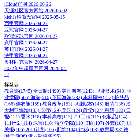
iCloud官网
2026-06-26
天涯社区官方网站
2026-06-02
kiehl's科颜氏官网
2026-05-15
西甲官网
2026-04-27
亚冠官网
2026-04-27
欧冠篮球官网
2026-04-27
意甲官网
2026-04-27
英超官网
2026-04-27
法甲官网
2026-04-27
奥林匹克官网
2026-04-27
2022年中超联赛官网
2026-04-
27
标签云
教育部(1745)
全日制(1499)
美国海淘(1243)
职业技术(648)
职
业学院(566)
海淘(516)
英国海淘(282)
本科院校(212)
护肤品
(166)
连衣裙(159)
教育改革(153)
职业院校(145)
服装(136)
澳
大利亚海淘(133)
医疗(129)
美国(124)
教学(124)
科研(122)
日
报(121)
香水(118)
本科高校(115)
211工程(115)
化妆品(114)
111计划(114)
珠宝(110)
独立学院(110)
T恤(107)
外套(107)
机
关报(106)
2011计划(105)
配饰(104)
衬衫(103)
教育局(98)
德
国海淘(96)
俄罗斯海淘(95)