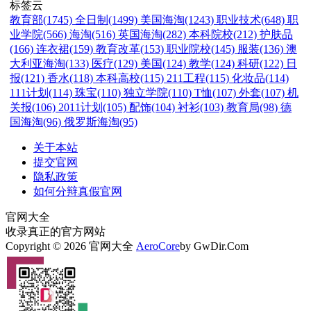
标签云
教育部(1745)
全日制(1499)
美国海淘(1243)
职业技术(648)
职
业学院(566)
海淘(516)
英国海淘(282)
本科院校(212)
护肤品
(166)
连衣裙(159)
教育改革(153)
职业院校(145)
服装(136)
澳
大利亚海淘(133)
医疗(129)
美国(124)
教学(124)
科研(122)
日
报(121)
香水(118)
本科高校(115)
211工程(115)
化妆品(114)
111计划(114)
珠宝(110)
独立学院(110)
T恤(107)
外套(107)
机
关报(106)
2011计划(105)
配饰(104)
衬衫(103)
教育局(98)
德
国海淘(96)
俄罗斯海淘(95)
关于本站
提交官网
隐私政策
如何分辩真假官网
官网大全
收录真正的官方网站
Copyright © 2026 官网大全
AeroCore
by GwDir.Com