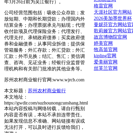
年3月26日前为吴江银行）。
格雷官网
天涯社区官方网站
公司经营范围包括：吸收公众存款；发
2026美加墨世界杯
放短期、中期和长期贷款；办理国内外
曼妮芬官方网站官
结算业务；办理票据承兑与贴现；代理
歌莉娅官方网站官
收付款项及代理保险业务；代理发行、
故宫博物院官网
代理兑付、承销政府债券；买卖政府债
婷美官网
券和金融债券；从事同业拆借；提供保
牧高笛官网
管箱服务；外汇存款；外汇贷款；外汇
kipling官网
汇款；外币兑换；结汇、售汇；资信调
爱美丽官网
查、咨询、见证业务；经银行业监督管
丝芙兰官网
理机构和有关部门批准的其他业务等。
苏州农村商业银行官网:www.wjrcb.com
本文标题：
苏州农村商业银行
本文地址：
https://gwdir.com/suzhounongcunshang.html
本站内容投稿与网络转载，请自行甄别
内容是否有误，本站不承担连带责任。
如果发现信息不准确、网站链接有误或
无法打开，可以及时进行反馈给我们，