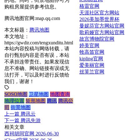
的地。同时，街景地图亦可为
格雷官网
购租房屋提供参考信息。
天涯社区官方网站
腾讯地图官网:map.qq.com
2026美加墨世界杯
曼妮芬官方网站官网
本文标题：
腾讯地图
歌莉娅官方网站官网
本文地址：
故宫博物院官网
https://gwdir.com/tengxunditu.html
婷美官网
本站内容投稿与网络转载，请
牧高笛官网
自行甄别内容是否有误，本站
kipling官网
不承担连带责任。如果发现信
爱美丽官网
息不准确、网站链接有误或无
丝芙兰官网
法打开，可以及时进行反馈给
我们，谢谢！
SOSO地图
卫星地图
地图查询
地理位置
矩形地图
腾讯
腾讯公
司
街景地图
上一篇
腾讯云
下一篇
腾讯先游
相关文章
西祠胡同官网
2026-06-30