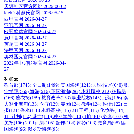
iCloud官网
2026-06-26
天涯社区官方网站
2026-06-02
kiehl's科颜氏官网
2026-05-15
西甲官网
2026-04-27
亚冠官网
2026-04-27
欧冠篮球官网
2026-04-27
意甲官网
2026-04-27
英超官网
2026-04-27
法甲官网
2026-04-27
奥林匹克官网
2026-04-27
2022年中超联赛官网
2026-04-
27
标签云
教育部(1745)
全日制(1499)
美国海淘(1243)
职业技术(648)
职
业学院(566)
海淘(516)
英国海淘(282)
本科院校(212)
护肤品
(166)
连衣裙(159)
教育改革(153)
职业院校(145)
服装(136)
澳
大利亚海淘(133)
医疗(129)
美国(124)
教学(124)
科研(122)
日
报(121)
香水(118)
本科高校(115)
211工程(115)
化妆品(114)
111计划(114)
珠宝(110)
独立学院(110)
T恤(107)
外套(107)
机
关报(106)
2011计划(105)
配饰(104)
衬衫(103)
教育局(98)
德
国海淘(96)
俄罗斯海淘(95)