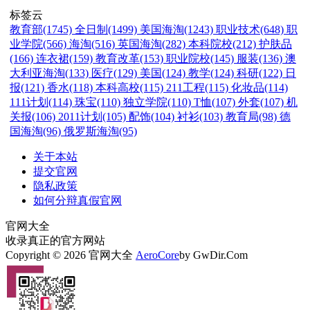
标签云
教育部(1745)
全日制(1499)
美国海淘(1243)
职业技术(648)
职
业学院(566)
海淘(516)
英国海淘(282)
本科院校(212)
护肤品
(166)
连衣裙(159)
教育改革(153)
职业院校(145)
服装(136)
澳
大利亚海淘(133)
医疗(129)
美国(124)
教学(124)
科研(122)
日
报(121)
香水(118)
本科高校(115)
211工程(115)
化妆品(114)
111计划(114)
珠宝(110)
独立学院(110)
T恤(107)
外套(107)
机
关报(106)
2011计划(105)
配饰(104)
衬衫(103)
教育局(98)
德
国海淘(96)
俄罗斯海淘(95)
关于本站
提交官网
隐私政策
如何分辩真假官网
官网大全
收录真正的官方网站
Copyright © 2026 官网大全
AeroCore
by GwDir.Com