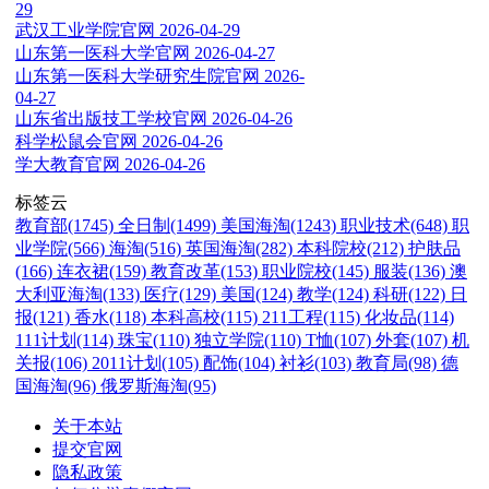
29
武汉工业学院官网
2026-04-29
山东第一医科大学官网
2026-04-27
山东第一医科大学研究生院官网
2026-
04-27
山东省出版技工学校官网
2026-04-26
科学松鼠会官网
2026-04-26
学大教育官网
2026-04-26
标签云
教育部(1745)
全日制(1499)
美国海淘(1243)
职业技术(648)
职
业学院(566)
海淘(516)
英国海淘(282)
本科院校(212)
护肤品
(166)
连衣裙(159)
教育改革(153)
职业院校(145)
服装(136)
澳
大利亚海淘(133)
医疗(129)
美国(124)
教学(124)
科研(122)
日
报(121)
香水(118)
本科高校(115)
211工程(115)
化妆品(114)
111计划(114)
珠宝(110)
独立学院(110)
T恤(107)
外套(107)
机
关报(106)
2011计划(105)
配饰(104)
衬衫(103)
教育局(98)
德
国海淘(96)
俄罗斯海淘(95)
关于本站
提交官网
隐私政策