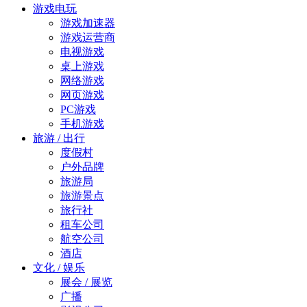
游戏电玩
游戏加速器
游戏运营商
电视游戏
桌上游戏
网络游戏
网页游戏
PC游戏
手机游戏
旅游 / 出行
度假村
户外品牌
旅游局
旅游景点
旅行社
租车公司
航空公司
酒店
文化 / 娱乐
展会 / 展览
广播