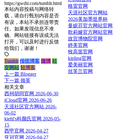
https://gwdir.com/tumblr.html
格雷官网
本站内容投稿与网络转
天涯社区官方网站
载，请自行甄别内容是否
2026美加墨世界杯
有误，本站不承担连带责
曼妮芬官方网站官网
任。如果发现信息不准
歌莉娅官方网站官网
确、网站链接有误或无法
故宫博物院官网
打开，可以及时进行反馈
婷美官网
给我们，谢谢！
牧高笛官网
kipling官网
Tumblr
传统博客
微博
社
爱美丽官网
交网站
轻博客
丝芙兰官网
上一篇
Blogger
下一篇
领英
相关文章
西祠胡同官网
2026-06-30
iCloud官网
2026-06-26
天涯社区官方网站
2026-
06-02
kiehl's科颜氏官网
2026-05-
15
西甲官网
2026-04-27
亚冠官网
2026-04-27