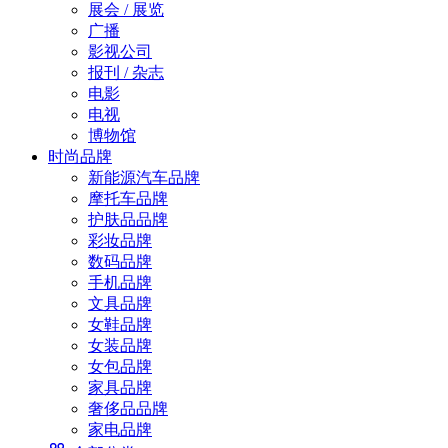
展会 / 展览
广播
影视公司
报刊 / 杂志
电影
电视
博物馆
时尚品牌
新能源汽车品牌
摩托车品牌
护肤品品牌
彩妆品牌
数码品牌
手机品牌
文具品牌
女鞋品牌
女装品牌
女包品牌
家具品牌
奢侈品品牌
家电品牌