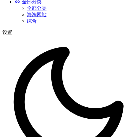
全部分类
全部分类
海淘网站
综合
设置