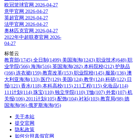
欧冠篮球官网
2026-04-27
意甲官网
2026-04-27
英超官网
2026-04-27
法甲官网
2026-04-27
奥林匹克官网
2026-04-27
2022年中超联赛官网
2026-
04-27
标签云
教育部(1745)
全日制(1499)
美国海淘(1243)
职业技术(648)
职
业学院(566)
海淘(516)
英国海淘(282)
本科院校(212)
护肤品
(166)
连衣裙(159)
教育改革(153)
职业院校(145)
服装(136)
澳
大利亚海淘(133)
医疗(129)
美国(124)
教学(124)
科研(122)
日
报(121)
香水(118)
本科高校(115)
211工程(115)
化妆品(114)
111计划(114)
珠宝(110)
独立学院(110)
T恤(107)
外套(107)
机
关报(106)
2011计划(105)
配饰(104)
衬衫(103)
教育局(98)
德
国海淘(96)
俄罗斯海淘(95)
关于本站
提交官网
隐私政策
如何分辩真假官网