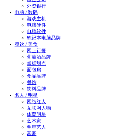
外资银行
电脑 / 数码
游戏主机
电脑硬件
电脑软件
笔记本电脑品牌
餐饮 / 美食
网上订餐
葡萄酒品牌
蛋糕甜点
面包房
食品品牌
餐馆
饮料品牌
名人 / 明星
网络红人
互联网人物
体育明星
艺术家
明星艺人
富豪