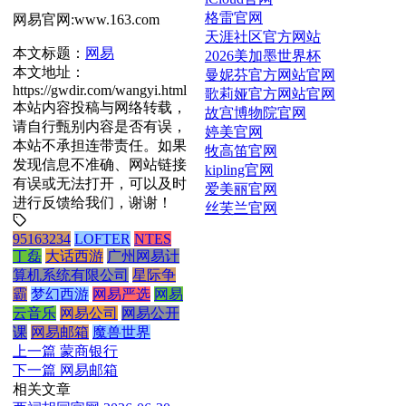
格雷官网
网易官网:www.163.com
天涯社区官方网站
本文标题：
网易
2026美加墨世界杯
本文地址：
曼妮芬官方网站官网
https://gwdir.com/wangyi.html
歌莉娅官方网站官网
本站内容投稿与网络转载，
故宫博物院官网
请自行甄别内容是否有误，
婷美官网
本站不承担连带责任。如果
牧高笛官网
发现信息不准确、网站链接
kipling官网
有误或无法打开，可以及时
爱美丽官网
进行反馈给我们，谢谢！
丝芙兰官网
95163234
LOFTER
NTES
丁磊
大话西游
广州网易计
算机系统有限公司
星际争
霸
梦幻西游
网易严选
网易
云音乐
网易公司
网易公开
课
网易邮箱
魔兽世界
上一篇
蒙商银行
下一篇
网易邮箱
相关文章