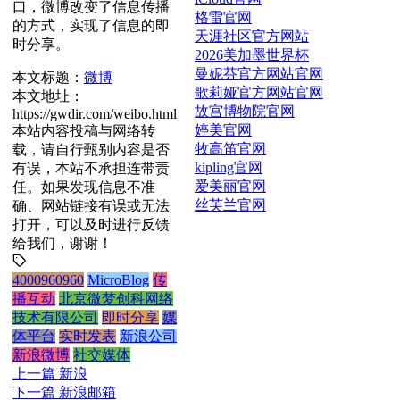
口，微博改变了信息传播
格雷官网
的方式，实现了信息的即
天涯社区官方网站
时分享。
2026美加墨世界杯
曼妮芬官方网站官网
本文标题：
微博
歌莉娅官方网站官网
本文地址：
故宫博物院官网
https://gwdir.com/weibo.html
婷美官网
本站内容投稿与网络转
牧高笛官网
载，请自行甄别内容是否
kipling官网
有误，本站不承担连带责
爱美丽官网
任。如果发现信息不准
丝芙兰官网
确、网站链接有误或无法
打开，可以及时进行反馈
给我们，谢谢！
4000960960
MicroBlog
传
播互动
北京微梦创科网络
技术有限公司
即时分享
媒
体平台
实时发表
新浪公司
新浪微博
社交媒体
上一篇
新浪
下一篇
新浪邮箱