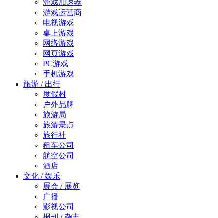
游戏加速器
游戏运营商
电视游戏
桌上游戏
网络游戏
网页游戏
PC游戏
手机游戏
旅游 / 出行
度假村
户外品牌
旅游局
旅游景点
旅行社
租车公司
航空公司
酒店
文化 / 娱乐
展会 / 展览
广播
影视公司
报刊 / 杂志