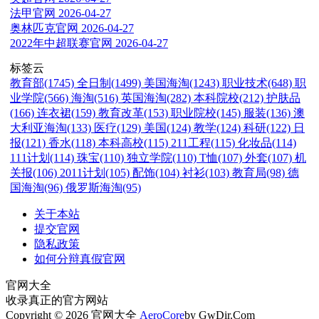
法甲官网
2026-04-27
奥林匹克官网
2026-04-27
2022年中超联赛官网
2026-04-27
标签云
教育部(1745)
全日制(1499)
美国海淘(1243)
职业技术(648)
职
业学院(566)
海淘(516)
英国海淘(282)
本科院校(212)
护肤品
(166)
连衣裙(159)
教育改革(153)
职业院校(145)
服装(136)
澳
大利亚海淘(133)
医疗(129)
美国(124)
教学(124)
科研(122)
日
报(121)
香水(118)
本科高校(115)
211工程(115)
化妆品(114)
111计划(114)
珠宝(110)
独立学院(110)
T恤(107)
外套(107)
机
关报(106)
2011计划(105)
配饰(104)
衬衫(103)
教育局(98)
德
国海淘(96)
俄罗斯海淘(95)
关于本站
提交官网
隐私政策
如何分辩真假官网
官网大全
收录真正的官方网站
Copyright © 2026 官网大全
AeroCore
by GwDir.Com