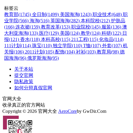
标签云
教育部(1745)
全日制(1499)
美国海淘(1243)
职业技术(648)
职
业学院(566)
海淘(516)
英国海淘(282)
本科院校(212)
护肤品
(166)
连衣裙(159)
教育改革(153)
职业院校(145)
服装(136)
澳
大利亚海淘(133)
医疗(129)
美国(124)
教学(124)
科研(122)
日
报(121)
香水(118)
本科高校(115)
211工程(115)
化妆品(114)
111计划(114)
珠宝(110)
独立学院(110)
T恤(107)
外套(107)
机
关报(106)
2011计划(105)
配饰(104)
衬衫(103)
教育局(98)
德
国海淘(96)
俄罗斯海淘(95)
关于本站
提交官网
隐私政策
如何分辩真假官网
官网大全
收录真正的官方网站
Copyright © 2026 官网大全
AeroCore
by GwDir.Com