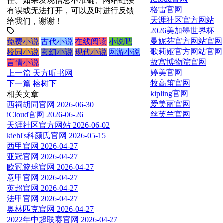
任。如果发现信息不准确、网站链接
格雷官网
有误或无法打开，可以及时进行反馈
天涯社区官方网站
给我们，谢谢！
2026美加墨世界杯
曼妮芬官方网站官网
免费小说
古代小说
在线阅读
小说吧
歌莉娅官方网站官网
校园小说
玄幻小说
现代小说
网游小说
故宫博物院官网
言情小说
婷美官网
上一篇
天方听书网
牧高笛官网
下一篇
榕树下
kipling官网
相关文章
爱美丽官网
西祠胡同官网
2026-06-30
丝芙兰官网
iCloud官网
2026-06-26
天涯社区官方网站
2026-06-02
kiehl's科颜氏官网
2026-05-15
西甲官网
2026-04-27
亚冠官网
2026-04-27
欧冠篮球官网
2026-04-27
意甲官网
2026-04-27
英超官网
2026-04-27
法甲官网
2026-04-27
奥林匹克官网
2026-04-27
2022年中超联赛官网
2026-04-27